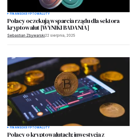
FINANSE
KRYPTOWALUTY
Polacy oczekują wsparcia rządu dla sektora
kryptowalut [WYNIKI BADANIA]
Sebastian Zbywarski
22 sierpnia, 2025
FINANSE
KRYPTOWALUTY
Polacy o kryptowalutach: inwestycja z