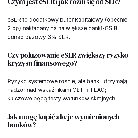
Czym jest eSLR i jak różni się od SLR?
eSLR to dodatkowy bufor kapitałowy (obecnie
2 pp) nakładany na największe banki-GSIB,
ponad bazowy 3% SLR.
Czy poluzowanie eSLR zwiększy ryzyko
kryzysu finansowego?
Ryzyko systemowe rośnie, ale banki utrzymają
nadzór nad wskaźnikami CET1 i TLAC;
kluczowe będą testy warunków skrajnych.
Jak mogę kupić akcje wymienionych
banków?