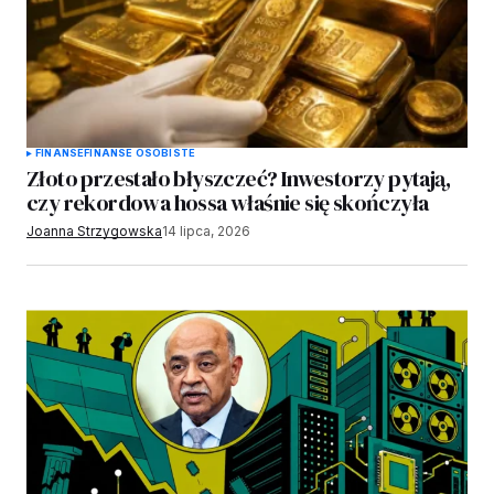
FINANSE
FINANSE OSOBISTE
Złoto przestało błyszczeć? Inwestorzy pytają,
czy rekordowa hossa właśnie się skończyła
Joanna Strzygowska
14 lipca, 2026