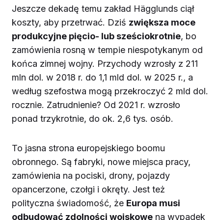
Jeszcze dekadę temu zakład Hägglunds ciął
koszty, aby przetrwać. Dziś
zwiększa moce
produkcyjne pięcio- lub sześciokrotnie
, bo
zamówienia rosną w tempie niespotykanym od
końca zimnej wojny. Przychody wzrosły z 211
mln dol. w 2018 r. do 1,1 mld dol. w 2025 r., a
według szefostwa mogą przekroczyć 2 mld dol.
rocznie. Zatrudnienie? Od 2021 r. wzrosło
ponad trzykrotnie, do ok. 2,6 tys. osób.
To jasna strona europejskiego boomu
obronnego. Są fabryki, nowe miejsca pracy,
zamówienia na pociski, drony, pojazdy
opancerzone, czołgi i okręty. Jest też
polityczna świadomość, że
Europa musi
odbudować zdolności wojskowe
na wypadek