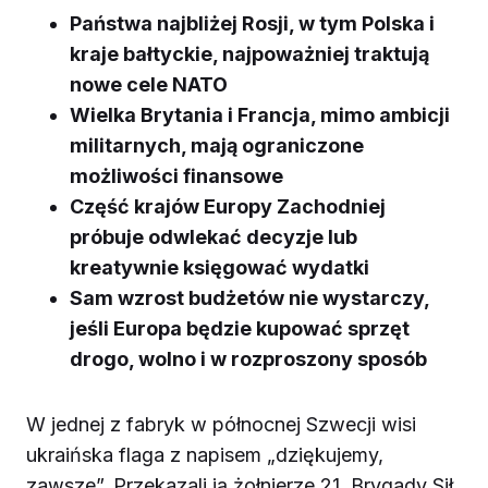
Państwa najbliżej Rosji, w tym Polska i
kraje bałtyckie, najpoważniej traktują
nowe cele NATO
Wielka Brytania i Francja, mimo ambicji
militarnych, mają ograniczone
możliwości finansowe
Część krajów Europy Zachodniej
próbuje odwlekać decyzje lub
kreatywnie księgować wydatki
Sam wzrost budżetów nie wystarczy,
jeśli Europa będzie kupować sprzęt
drogo, wolno i w rozproszony sposób
W jednej z fabryk w północnej Szwecji wisi
ukraińska flaga z napisem „dziękujemy,
zawsze”. Przekazali ją żołnierze 21. Brygady Sił