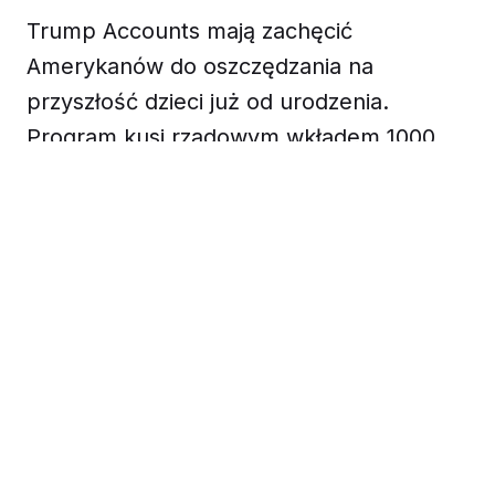
Trump Accounts mają zachęcić
Amerykanów do oszczędzania na
przyszłość dzieci już od urodzenia.
Program kusi rządowym wkładem 1000
dolarów, ale rodzice muszą uważać na
podatki, limity i to, że inne produkty mogą
być bardziej elastyczne.
Z kont mogą korzystać dzieci poniżej 18
lat, jeśli mają numer Social Security
Bonus 1000 dolarów obejmuje dzieci
urodzone od 1 stycznia 2025 r. do 31
grudnia 2028 r.
Pieniądze są inwestowane w tanie ETF-y