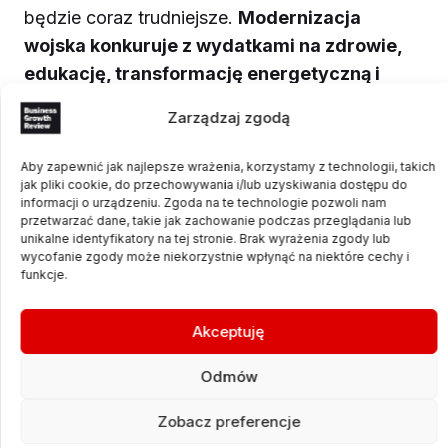
będzie coraz trudniejsze.
Modernizacja
wojska konkuruje z wydatkami na zdrowie,
edukację, transformację energetyczną i
demografię
. Im dłużej potrwa napięcie
Zarządzaj zgodą
bezpieczeństwa w regionie, tym mocniej
politycy będą musieli tłumaczyć obywatelom,
Aby zapewnić jak najlepsze wrażenia, korzystamy z technologii, takich
nie tylko ile wydają, ale co konkretnie za te
jak pliki cookie, do przechowywania i/lub uzyskiwania dostępu do
informacji o urządzeniu. Zgoda na te technologie pozwoli nam
pieniądze kupują.
przetwarzać dane, takie jak zachowanie podczas przeglądania lub
unikalne identyfikatory na tej stronie. Brak wyrażenia zgody lub
wycofanie zgody może niekorzystnie wpłynąć na niektóre cechy i
Czytaj też:
Pokolenie bez pieniędzy, które
funkcje.
rządzi kasą. Inwestorski przewodnik po Gen
Alpha
Akceptuję
Odmów
Więcej pieniędzy nie oznacza
jeszcze większego
Zobacz preferencje